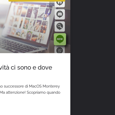
ità ci sono e dove
tteso successore di MacOS Monterey
22. Ma attenzione! Scopriamo quando