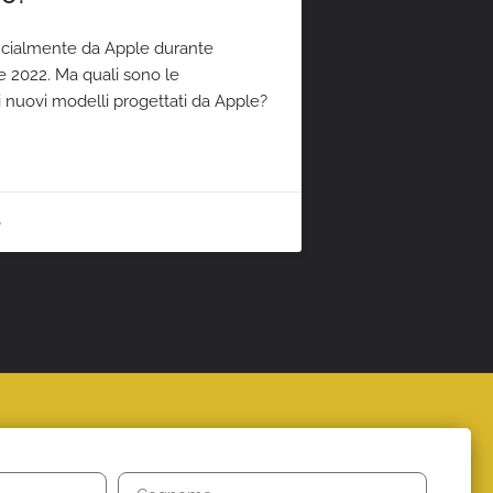
fficialmente da Apple durante
re 2022. Ma quali sono le
ei nuovi modelli progettati da Apple?
o